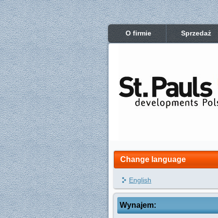
O firmie
Sprzedaż
Change language
English
Wynajem: