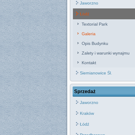
Jaworzno
Łódź
Textorial Park
Galeria
Opis Budynku
Zalety i warunki wynajmu
Kontakt
Siemianowice Śl.
Sprzedaż
Jaworzno
Kraków
Łódź