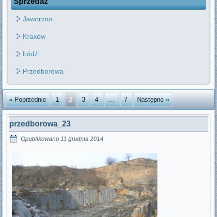
Sprzedaż
Jaworzno
Kraków
Łódź
Przedborowa
« Poprzednie
1
2
3
4
…
7
Następne »
przedborowa_23
Opublikowano
11 grudnia 2014