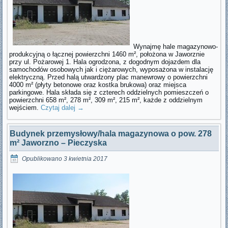
Wynajmę hale magazynowo-
produkcyjną o łącznej powierzchni 1460 m², położona w Jaworznie
przy ul. Pożarowej 1. Hala ogrodzona, z dogodnym dojazdem dla
samochodów osobowych jak i ciężarowych, wyposażona w instalację
elektryczną. Przed halą utwardzony plac manewrowy o powierzchni
4000 m² (płyty betonowe oraz kostka brukowa) oraz miejsca
parkingowe. Hala składa się z czterech oddzielnych pomieszczeń o
powierzchni 658 m², 278 m², 309 m², 215 m², każde z oddzielnym
wejściem.
Czytaj dalej
→
Budynek przemysłowy/hala magazynowa o pow. 278
m² Jaworzno – Pieczyska
Opublikowano
3 kwietnia 2017