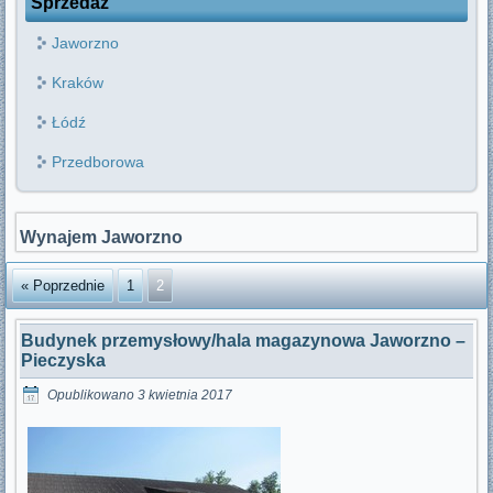
Sprzedaż
Jaworzno
Kraków
Łódź
Przedborowa
Wynajem Jaworzno
« Poprzednie
1
2
Budynek przemysłowy/hala magazynowa Jaworzno –
Pieczyska
Opublikowano
3 kwietnia 2017