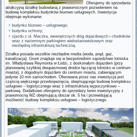
Oferujemy do sprzedania
atrakcyjną działkę budowlaną z prawomocnym pozwoleniem na
budowę kompleksu budynków biurowo usługowych. Inwestycja
obejmuje wykonanie:
budynku biurowo – usługowego;
budynku ochrony;
zjazdu z ul. Maczka, wewnętrznych dróg dojazdowych i chodników
wraz z naziemnym parkingiem wielostanowiskowym oraz
niezbędną infrastrukturą techniczną.
Działka posiada wszelkie niezbędne media (woda, prąd, gaz,
kanalizacja). Grunt znajduje się w bezpośrednim sąsiedztwie lotniska
im. Władysława Reymonta w Łodzi, z doskonałym dojazdem (przy
planowanej szybkiej dwupasmowej drodze łączącej lotnisko w centrum
miasta), z dogodnym dojazdem do centrum miasta, zabierającym
jedynie 10 min samochodem. Oferowana przez nas inwestycja jest
częścią większego przedsięwzięcia, obejmującego budowę kompleksu
usługowo – logistycznego wraz z infrastrukturą wypoczynkowo –
parkową. Dodatkowo oferujemy do sprzedaży teren inwestycyjny z
prawomocną WZ obejmującą obszar ok. 5 ha i przewidującą
możliwość budowy kompleksu usługowo – logistycznego.
1 / 3