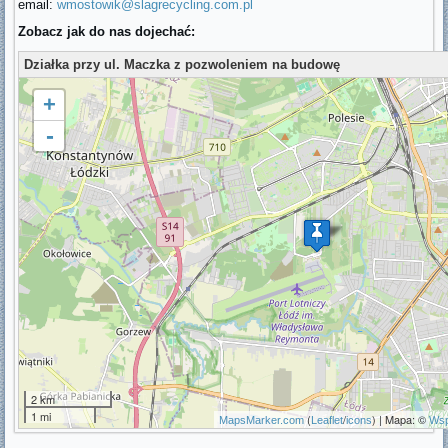
email:
wmostowik@slagrecycling.com.pl
Zobacz jak do nas dojechać:
Działka przy ul. Maczka z pozwoleniem na budowę
ładowanie mapy - proszę czekać...
+
-
2 km
1 mi
(
/
) | Mapa: ©
MapsMarker.com
Leaflet
icons
Wsp